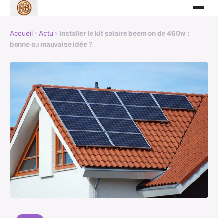
Accueil
›
Actu
›
Installer le kit solaire beem on de 460w :
bonne ou mauvaise idée ?