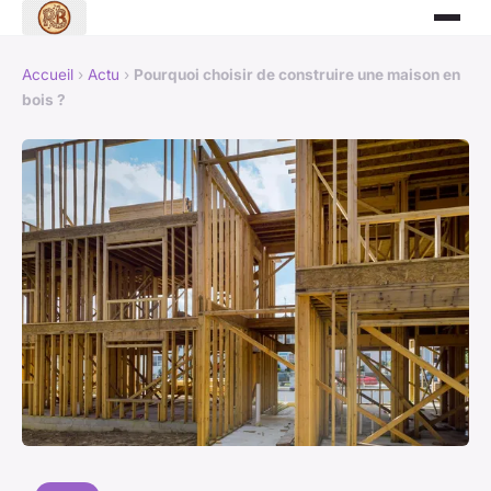
Accueil
›
Actu
›
Pourquoi choisir de construire une maison en
bois ?