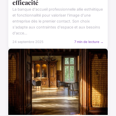
efficacité
La banque d'accueil professionnelle allie esthétique
et fonctionnalité pour valoriser l'image d'une
entreprise dès le premier contact. Son choix
s'adapte aux contraintes d'espace et aux besoins
d'acce...
24 septembre 2025
7 min de lecture →