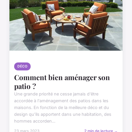
DÉCO
Comment bien aménager son
patio ?
Une grande priorité ne cesse jamais d'être
accordée à l'aménagement des patios dans les
maisons. En fonction de la meilleure déco et du
design qu'ils apportent dans une habitation, des
hommes accorden...
23 mars 2023
2 min de lecture →