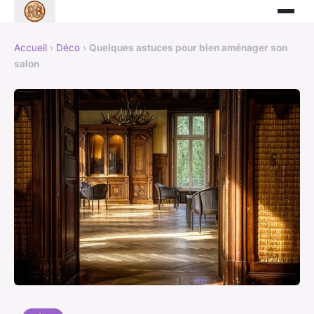
Accueil
›
Déco
›
Quelques astuces pour bien aménager son
salon