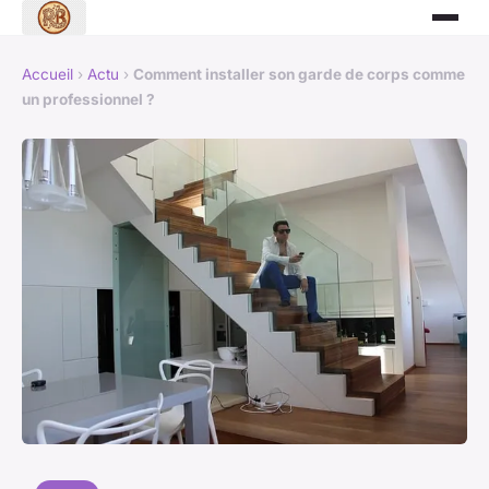
Accueil
›
Actu
›
Comment installer son garde de corps comme
un professionnel ?