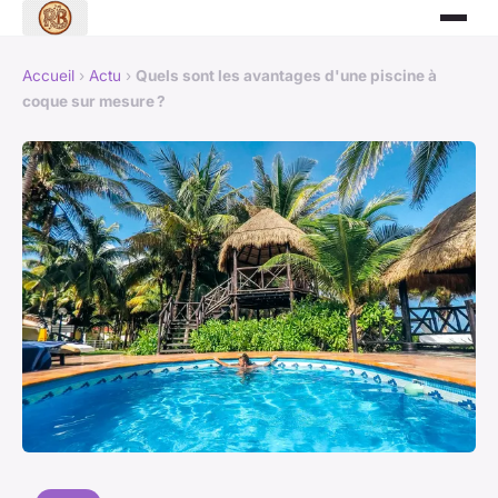
Accueil
›
Actu
›
Quels sont les avantages d'une piscine à
coque sur mesure ?