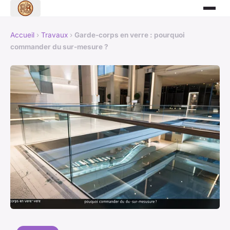
Accueil
›
Travaux
›
Garde-corps en verre : pourquoi
commander du sur-mesure ?