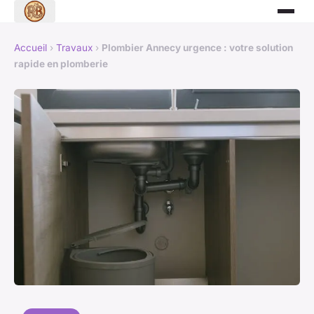
Accueil
›
Travaux
›
Plombier Annecy urgence : votre solution
rapide en plomberie