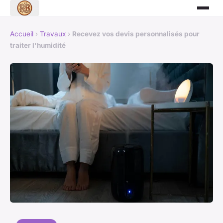
Accueil
›
Travaux
›
Recevez vos devis personnalisés pour
traiter l'humidité