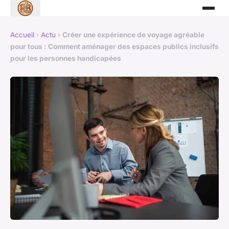
Accueil
›
Actu
›
Créer une expérience de voyage agréable
pour tous : Comment aménager des espaces publics inclusifs
pour les personnes handicapées