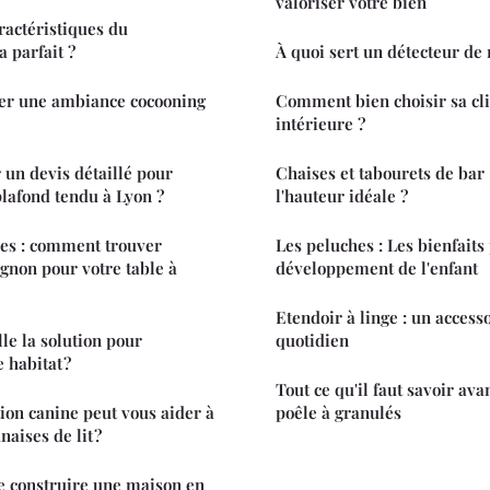
valoriser votre bien
ractéristiques du
 parfait ?
À quoi sert un détecteur de
éer une ambiance cocooning
Comment bien choisir sa cl
intérieure ?
un devis détaillé pour
Chaises et tabourets de bar 
 plafond tendu à Lyon ?
l'hauteur idéale ?
ses : comment trouver
Les peluches : Les bienfaits
gnon pour votre table à
développement de l'enfant
Etendoir à linge : un access
le la solution pour
quotidien
 habitat ?
Tout ce qu'il faut savoir ava
on canine peut vous aider à
poêle à granulés
naises de lit ?
e construire une maison en