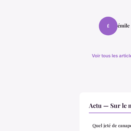
émile
É
Voir tous les artic
Actu — Sur le 
Quel jeté de canap