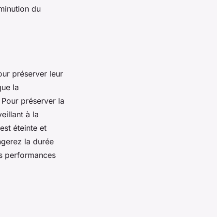
iminution du
ur préserver leur
que la
. Pour préserver la
illant à la
st éteinte et
ngerez la durée
es performances