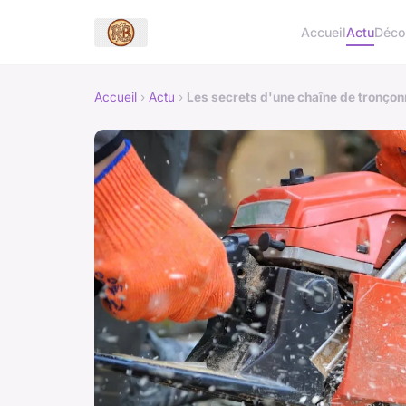
Accueil
Actu
Déc
Accueil
›
Actu
›
Les secrets d'une chaîne de tronçon