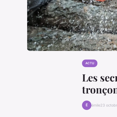
ACTU
Les sec
tronçon
É
émile
23 octob