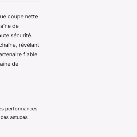
que coupe nette
haîne de
oute sécurité.
chaîne, révélant
rtenaire fiable
haîne de
des performances
z ces astuces