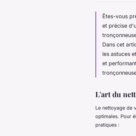
Êtes-vous prê
et précise d'
tronçonneuse 
Dans cet arti
les astuces e
et performant
tronçonneuse
L'art du net
Le nettoyage de v
optimales. Pour él
pratiques :