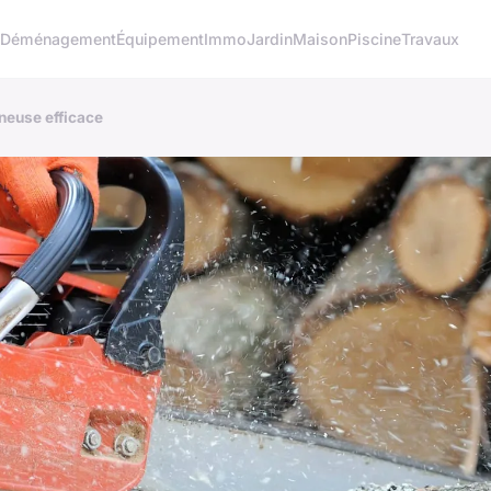
o
Déménagement
Équipement
Immo
Jardin
Maison
Piscine
Travaux
neuse efficace