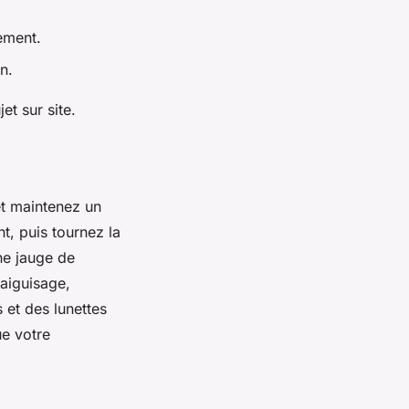
ement.
n.
jet sur site.
et maintenez un
t, puis tournez la
ne jauge de
'aiguisage,
 et des lunettes
ue votre