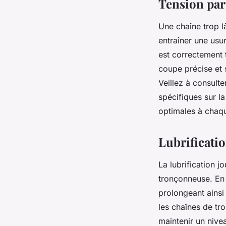
Tension parf
Une chaîne trop l
entraîner une usu
est correctement 
coupe précise et sé
Veillez à consulte
spécifiques sur l
optimales à chaque
Lubrificatio
La lubrification j
tronçonneuse. En 
prolongeant ainsi
les chaînes de tr
maintenir un nive