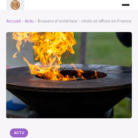
Accueil
›
Actu
›
Brasero d'extérieur : choix et offres en France
ACTU