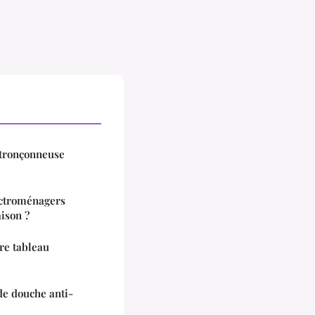
 tronçonneuse
ectroménagers
ison ?
re tableau
de douche anti-