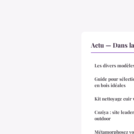
Actu — Dans l
Les divers modèles
Guide pour sélecti
en bois idéales
Kit nettoyage cuir 
Coziya : site leade
outdoor
Métamorphosez vot