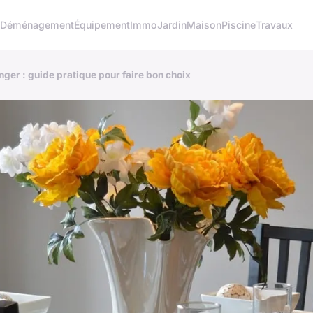
o
Déménagement
Équipement
Immo
Jardin
Maison
Piscine
Travaux
nger : guide pratique pour faire bon choix