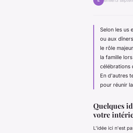
É
émile
13 septe
Selon les us 
ou aux dîners
le rôle majeur
la famille lor
célébrations 
En d'autres t
pour réunir la
Quelques id
votre intéri
L'idée ici n'est p