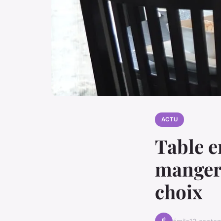
ACTU
Table e
manger 
choix