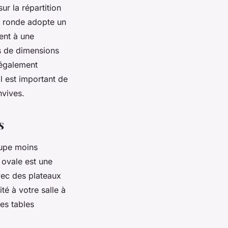
ur la répartition
r ronde adopte un
ment à une
urs de dimensions
 également
l est important de
nvives.
s
cupe moins
 ovale est une
vec des plateaux
té à votre salle à
es tables