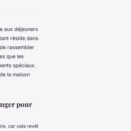
ce aux déjeuners
tant réside dans
t de rassembler
les que les
ments spéciaux.
 de la maison
anger pour
re, car cela revêt