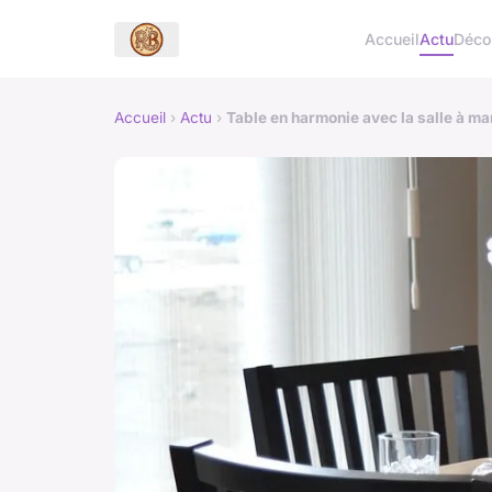
Accueil
Actu
Déc
Accueil
›
Actu
›
Table en harmonie avec la salle à ma