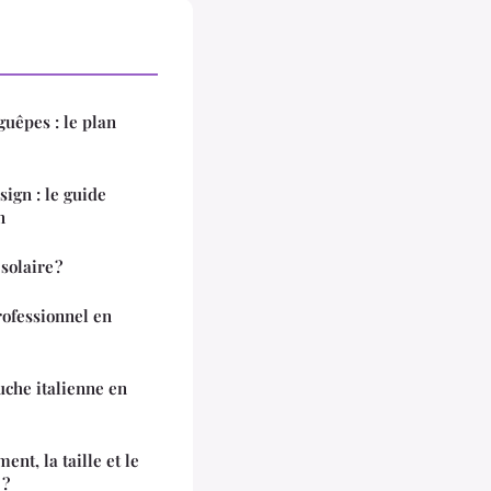
guêpes : le plan
sign : le guide
n
solaire ?
rofessionnel en
uche italienne en
nt, la taille et le
 ?