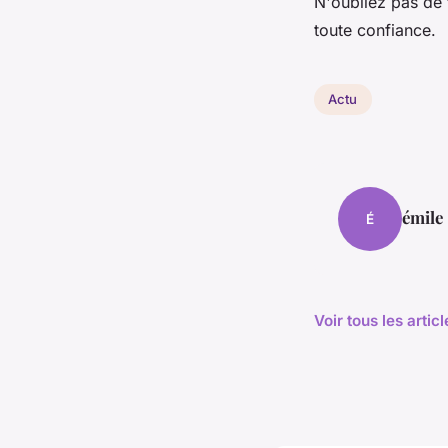
N'oubliez pas de 
toute confiance.
Actu
émile
É
Voir tous les artic