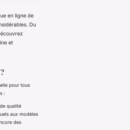
ue en ligne de
nsidérables. Du
 découvrez
ine et
 ?
elle pour tous
s :
e qualité
duels aux modèles
encore des