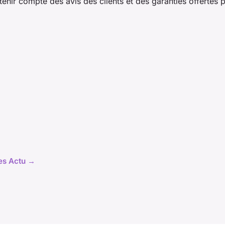
tenir compte des avis des clients et des garanties offertes 
les Actu →