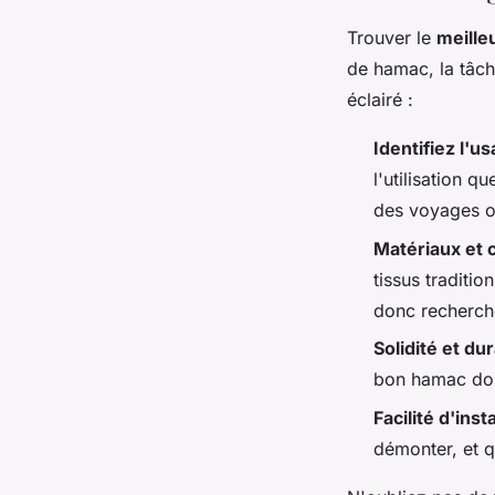
Trouver le
meille
de hamac, la tâch
éclairé :
Identifiez l'u
l'utilisation q
des voyages ou
Matériaux et 
tissus traditio
donc recherche
Solidité et dur
bon hamac doit
Facilité d'inst
démonter, et q