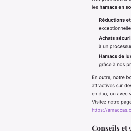
les
hamacs en so
Réductions e
exceptionnelle
Achats sécur
à un processu
Hamacs de lu
grâce à nos p
En outre, notre b
attractives sur d
en duo, ou avec v
Visitez notre pag
https://amaccas.
Conseils et 