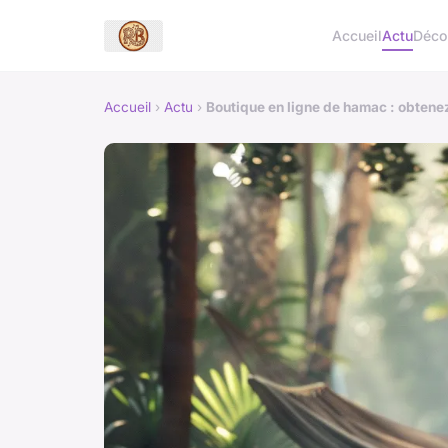
Accueil
Actu
Déc
Accueil
›
Actu
›
Boutique en ligne de hamac : obtenez