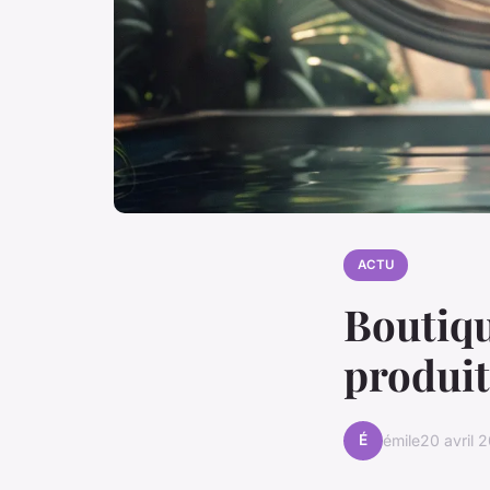
ACTU
Boutiqu
produit
É
émile
20 avril 