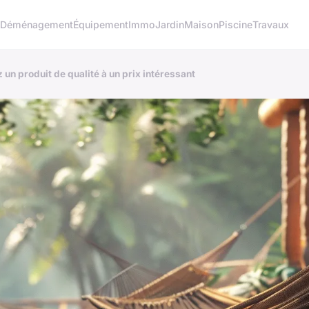
o
Déménagement
Équipement
Immo
Jardin
Maison
Piscine
Travaux
 un produit de qualité à un prix intéressant