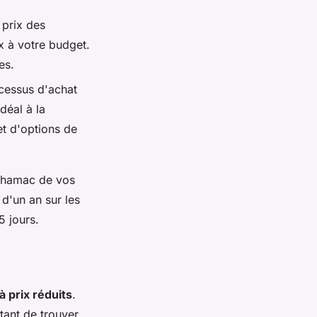
 prix des
x à votre budget.
es.
cessus d'achat
déal à la
et d'options de
le hamac de vos
 d'un an sur les
5 jours.
 prix réduits
.
tant de trouver