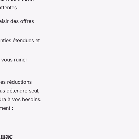
ttentes.
isir des offres
nties étendues et
vous ruiner
es réductions
us détendre seul,
dra à vos besoins.
ment :
amac