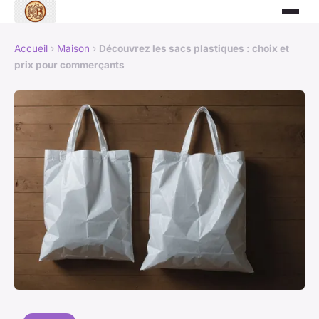
Accueil
›
Maison
›
Découvrez les sacs plastiques : choix et
prix pour commerçants