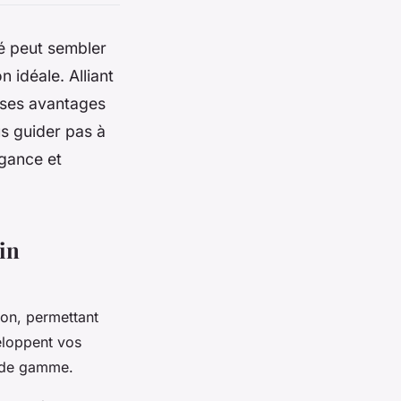
té peut sembler
 idéale. Alliant
 ses avantages
us guider pas à
égance et
in
on, permettant
eloppent vos
t de gamme.