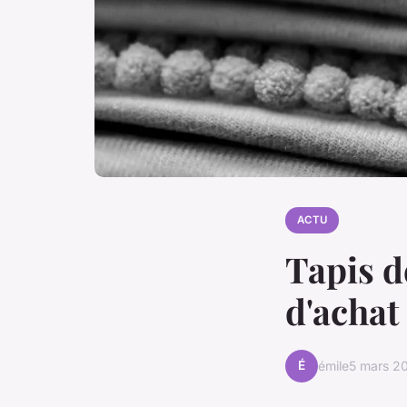
ACTU
Tapis d
d'achat
É
émile
5 mars 2