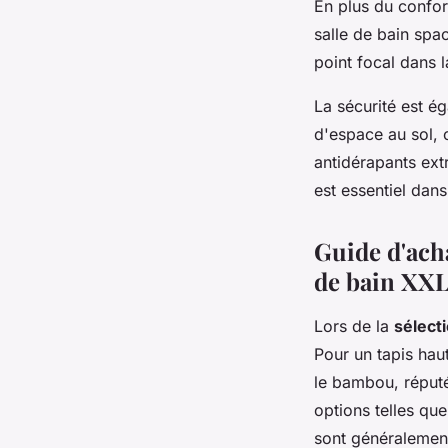
En plus du confor
salle de bain spa
point focal dans l
La sécurité est é
d'espace au sol, 
antidérapants extr
est essentiel dan
Guide d'acha
de bain XX
Lors de la
sélect
Pour un tapis ha
le bambou, réputé
options telles que
sont généralement 