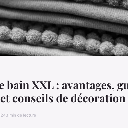
e bain XXL : avantages, g
 et conseils de décoration
024
3 min de lecture