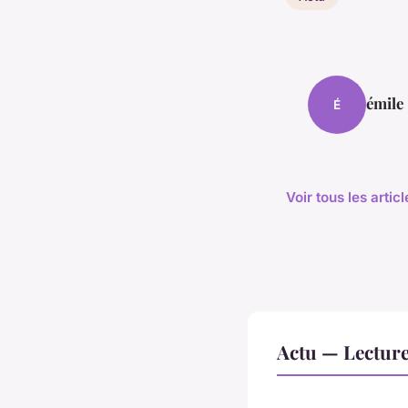
émile
É
Voir tous les artic
Actu — Lectur