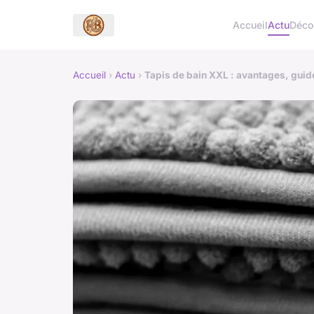
Accueil
Actu
Déc
Accueil
›
Actu
›
Tapis de bain XXL : avantages, guid