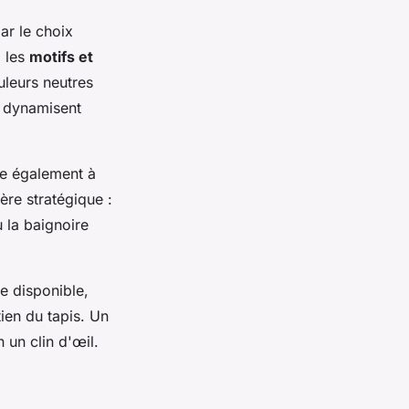
ar le choix
z les
motifs et
uleurs neutres
x dynamisent
ue également à
ère stratégique :
 la baignoire
ce disponible,
tien du tapis. Un
n un clin d'œil.