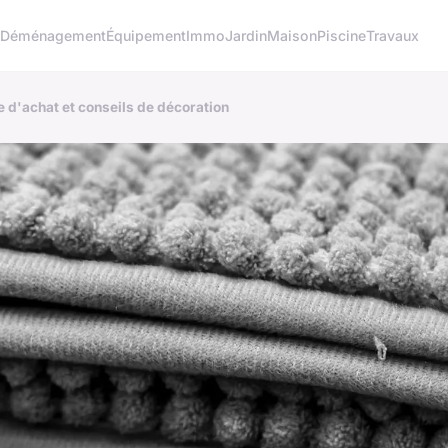
o
Déménagement
Équipement
Immo
Jardin
Maison
Piscine
Travaux
e d'achat et conseils de décoration