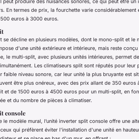
eil peut produire des nuisances sonores, ce qui peut être un
urs. En termes de prix, la fourchette varie considérablement
 500 euros à 3000 euros.
it
it se décline en plusieurs modèles, dont le mono-split et le m
pose d'une unité extérieure et intérieure, mais reste conçu
, le multi-split, avec plusieurs unités intérieures, permet de
simultanément. Les climatiseurs split sont réputés pour leu
r faible niveau sonore, car leur unité la plus bruyante est sit
uvent être plus onéreux, avec des prix allant de 350 euros
t et de 1500 euros à 4500 euros pour un multi-split, en fon
ée et du nombre de pièces à climatiser.
it console
le modèle mural, l’unité inverter split console offre une alt
ceux qui préfèrent éviter l'installation d'une unité en hauteu
diateur et se place en bas d'un mur, en offrant :