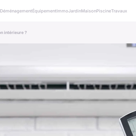
o
Déménagement
Équipement
Immo
Jardin
Maison
Piscine
Travaux
n intérieure ?