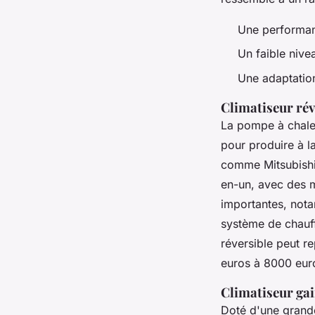
Une performan
Un faible niv
Une adaptation
Climatiseur rév
La pompe à chaleu
pour produire à la
comme Mitsubishi 
en-un, avec des 
importantes, nota
système de chauff
réversible peut r
euros à 8000 euro
Climatiseur ga
Doté d'une grande