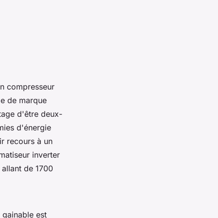
 un compresseur
ible de marque
tage d'être deux-
mies d'énergie
ir recours à un
atiseur inverter
 allant de 1700
 gainable est