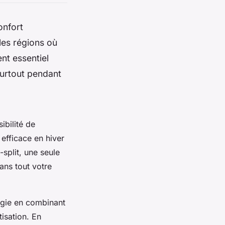
onfort
les régions où
nt essentiel
surtout pendant
ibilité de
 efficace en hiver
split, une seule
ans tout votre
rgie en combinant
isation. En