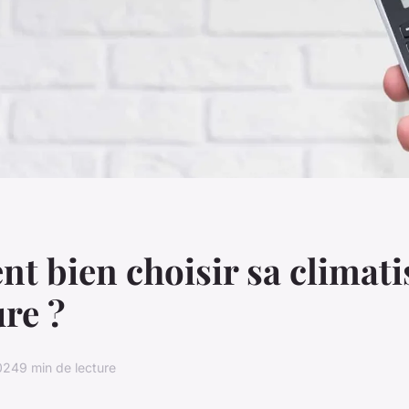
 bien choisir sa climati
ure ?
024
9 min de lecture