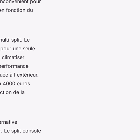
 inconvénient pour
 en fonction du
ulti-split. Le
 pour une seule
 climatiser
r performance
uée à l'extérieur.
 à 4000 euros
ction de la
ernative
r. Le split console