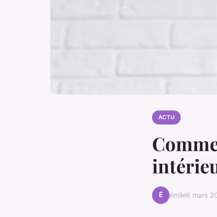
ACTU
Comment
intérie
É
émile
6 mars 2