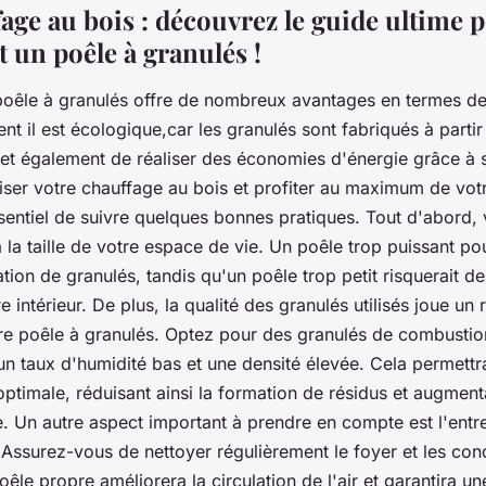
age au bois : découvrez le guide ultime p
 un poêle à granulés !
n poêle à granulés offre de nombreux avantages en termes d
nt il est écologique,car les granulés sont fabriqués à partir
met également de réaliser des économies d'énergie grâce à
iser votre chauffage au bois et profiter au maximum de vot
ssentiel de suivre quelques bonnes pratiques. Tout d'abord, v
la taille de votre espace de vie. Un poêle trop puissant pou
on de granulés, tandis qu'un poêle trop petit risquerait de
 intérieur. De plus, la qualité des granulés utilisés joue un 
otre poêle à granulés. Optez pour des granulés de combustio
un taux d'humidité bas et une densité élevée. Cela permettr
ptimale, réduisant ainsi la formation de résidus et augment
e. Un autre aspect important à prendre en compte est l'entre
 Assurez-vous de nettoyer régulièrement le foyer et les con
êle propre améliorera la circulation de l'air et garantira u