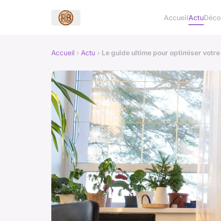
Accueil
Actu
Déc
Accueil
›
Actu
›
Le guide ultime pour optimiser votre