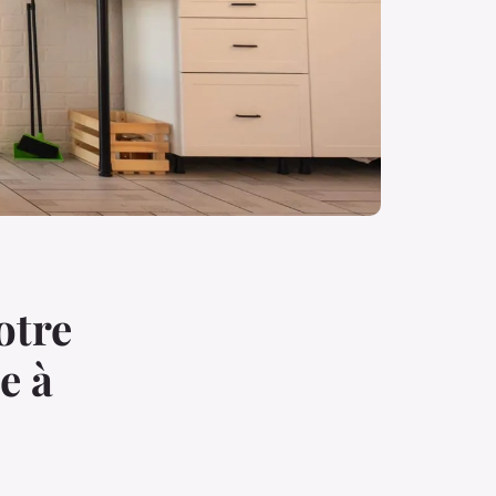
otre
e à