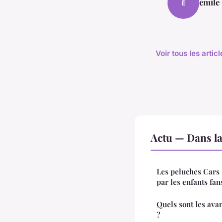
émile
É
Voir tous les artic
Actu — Dans l
Les peluches Cars
par les enfants fan
Quels sont les ava
?