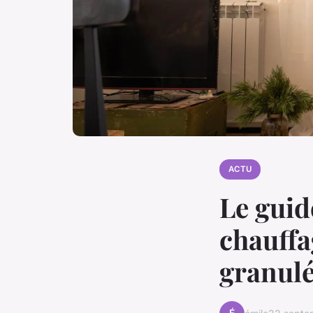
ACTU
Le guid
chauffa
granul