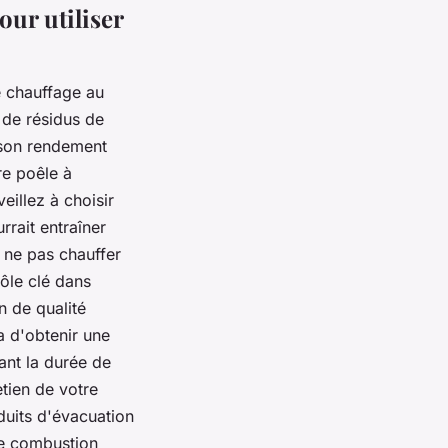
our utiliser
e chauffage au
 de résidus de
 son rendement
re poêle à
eillez à choisir
rrait entraîner
 ne pas chauffer
rôle clé dans
n de qualité
a d'obtenir une
ant la durée de
tien de votre
duits d'évacuation
ne combustion