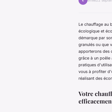
É
émile
22 septe
Le chauffage au b
écologique et éco
démarque par son e
granulés ou que v
apporterons des c
grâce à un poêle 
pratiques d'utilis
vous à profiter d
réalisant des éco
Votre chauff
efficacement