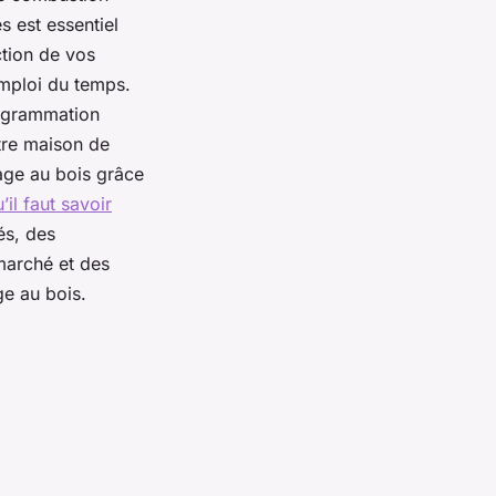
s est essentiel
ction de vos
mploi du temps.
ogrammation
tre maison de
fage au bois grâce
’il faut savoir
és, des
 marché et des
ge au bois.