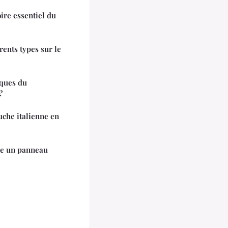
oire essentiel du
rents types sur le
iques du
?
uche italienne en
tre un panneau