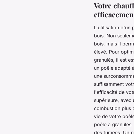
Votre chauff
efficacement
L'utilisation d'u
bois. Non seuleme
bois, mais il per
élevé. Pour optim
granulés, il est e
un poêle adapté à 
une surconsommati
suffisamment votre
l'efficacité de v
supérieure, avec 
combustion plus o
vie de votre poêl
poêle à granulés.
des fumées. Un po