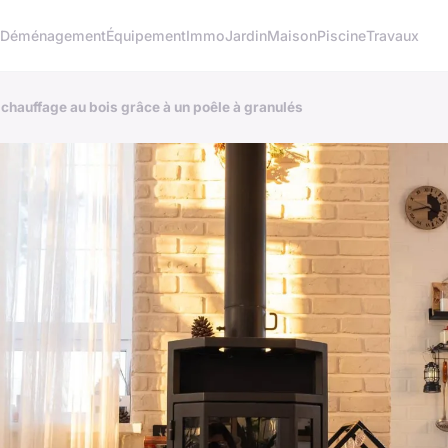
o
Déménagement
Équipement
Immo
Jardin
Maison
Piscine
Travaux
 chauffage au bois grâce à un poêle à granulés