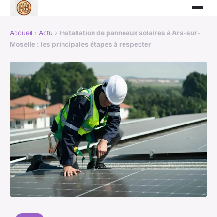
Accueil
›
Actu
›
Installation de panneaux solaires à Ars-sur-
Moselle : les principales étapes à respecter