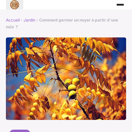
Accueil
›
Jardin
›
Comment germer un noyer à partir d'une
noix ?