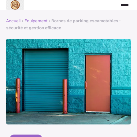
Accueil
›
Équipement
›
Bornes de parking escamotables :
sécurité et gestion efficace